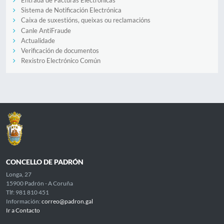
Entrada de Facturas Electrónicas
Sistema de Notificación Electrónica
Caixa de suxestións, queixas ou reclamacións
Canle AntiFraude
Actualidade
Verificación de documentos
Rexistro Electrónico Común
CONCELLO DE PADRÓN
Longa, 27
15900 Padrón - A Coruña
Tlf: 981 810 451
Información:
correo@padron.gal
Ir a Contacto