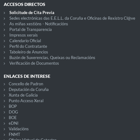
ACCESOS DIRECTOS
Solicitude de Cita Previa
Sedes electrónicas das E.E.L.L. da Coruña e Oficinas de Rexistro Cl@ve
As miñas xestións - Notificacións
Portal de Transparencia
Impresos xerais
Calendario Oficial
Perfil do Contratante
Taboleiro de Anuncios
Buzón de Suxerencias, Queixas ou Reclamacións
Verificación de Documentos
ENLACES DE INTERESE
Concello de Padron
Deputación da Coruña
Xunta de Galicia
Punto Acceso Xeral
BOP
DOG
BOE
eDNI
Validacións
FNMT
Oficina Virtual do Catastro