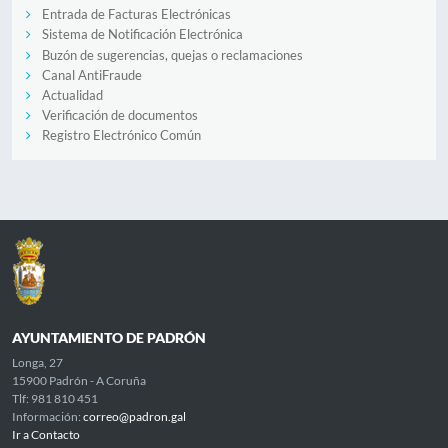
Entrada de Facturas Electrónicas
Sistema de Notificación Electrónica
Buzón de sugerencias, quejas o reclamaciones
Canal AntiFraude
Actualidad
Verificación de documentos
Registro Electrónico Común
AYUNTAMIENTO DE PADRÓN
Longa, 27
15900 Padrón - A Coruña
Tlf: 981 810 451
Información:
correo@padron.gal
Ir a Contacto