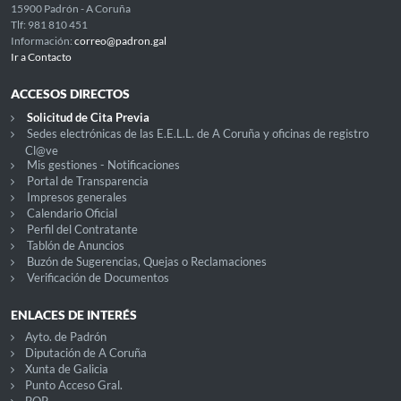
15900 Padrón - A Coruña
Tlf: 981 810 451
Información:
correo@padron.gal
Ir a Contacto
ACCESOS DIRECTOS
Solicitud de Cita Previa
Sedes electrónicas de las E.E.L.L. de A Coruña y oficinas de registro
Cl@ve
Mis gestiones - Notificaciones
Portal de Transparencia
Impresos generales
Calendario Oficial
Perfil del Contratante
Tablón de Anuncios
Buzón de Sugerencias, Quejas o Reclamaciones
Verificación de Documentos
ENLACES DE INTERÉS
Ayto. de Padrón
Diputación de A Coruña
Xunta de Galicia
Punto Acceso Gral.
BOP