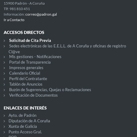
15900 Padrón - A Coruña
Tlf: 981 810 451
Información:
correo@padron.gal
Ir a Contacto
ACCESOS DIRECTOS
Solicitud de Cita Previa
Sedes electrónicas de las E.E.L.L. de A Coruña y oficinas de registro
Cl@ve
Mis gestiones - Notificaciones
Portal de Transparencia
Impresos generales
Calendario Oficial
Perfil del Contratante
Tablón de Anuncios
Buzón de Sugerencias, Quejas o Reclamaciones
Verificación de Documentos
ENLACES DE INTERÉS
Ayto. de Padrón
Diputación de A Coruña
Xunta de Galicia
Punto Acceso Gral.