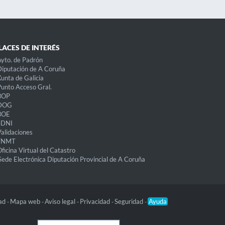
LACES DE INTERÉS
yto. de Padrón
iputación de A Coruña
unta de Galicia
unto Acceso Gral.
BOP
DOG
BOE
eDNI
alidaciones
FNMT
ficina Virtual del Catastro
Sede Electrónica Diputación Provincial de A Coruña
dad
Mapa web
Aviso legal
Privacidad
Seguridad
Ayuda
-
-
-
-
-