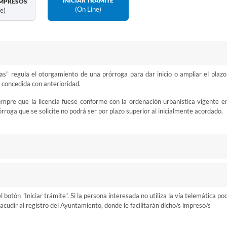
INICIAR TRÁMITE
MPRESOS
(on Line)
ne)
as" regula el otorgamiento de una prórroga para dar inicio o ampliar el plazo
 concedida con anterioridad.
mpre que la licencia fuese conforme con la ordenación urbanística vigente en
roga que se solicite no podrá ser por plazo superior al inicialmente acordado.
otón "Iniciar trámite". Si la persona interesada no utiliza la vía telemática po
cudir al registro del Ayuntamiento, donde le facilitarán dicho/s impreso/s