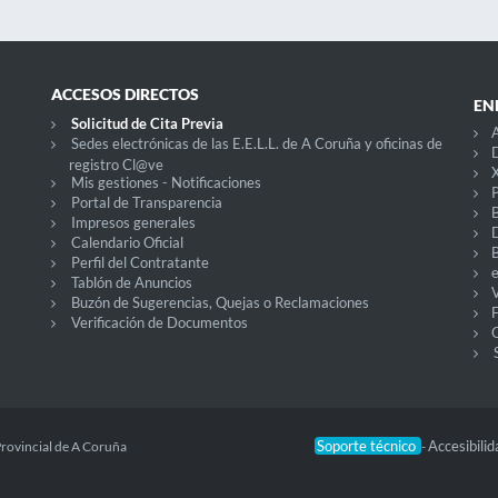
ACCESOS DIRECTOS
EN
Solicitud de Cita Previa
A
Sedes electrónicas de las E.E.L.L. de A Coruña y oficinas de
D
registro Cl@ve
X
Mis gestiones - Notificaciones
P
Portal de Transparencia
Impresos generales
Calendario Oficial
Perfil del Contratante
Tablón de Anuncios
V
Buzón de Sugerencias, Quejas o Reclamaciones
Verificación de Documentos
O
Soporte técnico
Accesibili
Provincial de A Coruña
-