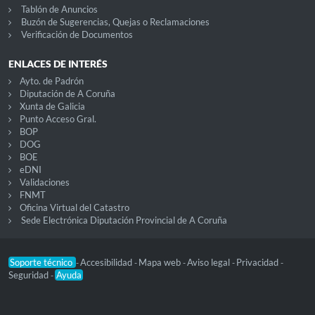
Tablón de Anuncios
Buzón de Sugerencias, Quejas o Reclamaciones
Verificación de Documentos
ENLACES DE INTERÉS
Ayto. de Padrón
Diputación de A Coruña
Xunta de Galicia
Punto Acceso Gral.
BOP
DOG
BOE
eDNI
Validaciones
FNMT
Oficina Virtual del Catastro
Sede Electrónica Diputación Provincial de A Coruña
Soporte técnico
Accesibilidad
Mapa web
Aviso legal
Privacidad
-
-
-
-
-
Seguridad
Ayuda
-